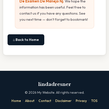
De Examen De Manejo Nj
. We hope the
information has been useful. Feel free to
contact us if you have any questions. See
you next time — don't forget to bookmark!
⌂ Back to Home
lindadresner
©
2026
My Website. All rights reserved.
·
·
·
·
·
Home
About
Contact
Disclaimer
Privacy
TOS