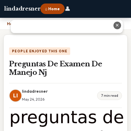
👤
lindadresner
⌂ Home
Home
›
Preguntas De Examen De Manejo Nj
✕
PEOPLE ENJOYED THIS ONE
Preguntas De Examen De
Manejo Nj
lindadresner
LI
7 min read
May 24, 2026