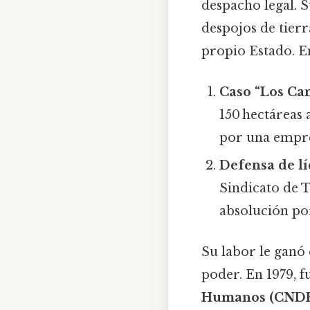
despacho legal. S
despojos de tierr
propio Estado. E
Caso “Los Cam
150 hectáreas
por una empre
Defensa de lí
Sindicato de 
absolución por
Su labor le ganó 
poder. En 1979, f
Humanos (CND