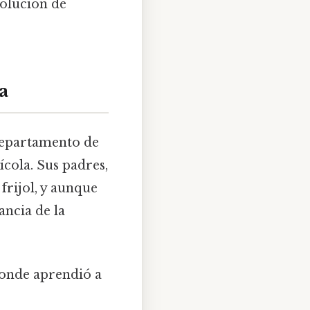
olución de
a
 departamento de
cola. Sus padres,
frijol, y aunque
ancia de la
 donde aprendió a