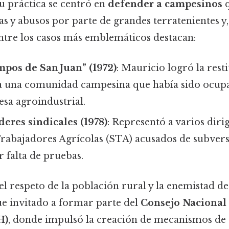
u práctica se centró en
defender a campesinos
q
as y abusos por parte de grandes terratenientes y,
ntre los casos más emblemáticos destacan:
pos de San Juan” (1972)
: Mauricio logró la rest
 a una comunidad campesina que había sido ocup
sa agroindustrial.
deres sindicales (1978)
: Representó a varios diri
Trabajadores Agrícolas (STA) acusados de subvers
 falta de pruebas.
el respeto de la población rural y la enemistad d
ue invitado a formar parte del
Consejo Nacional
H)
, donde impulsó la creación de mecanismos de