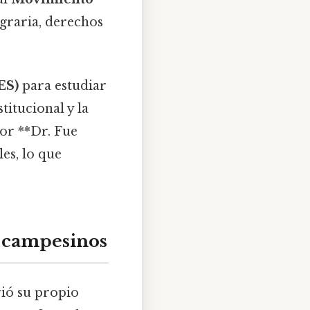
graria, derechos
ES)
para estudiar
itucional y la
sor **Dr. Fue
es, lo que
s campesinos
rió su propio