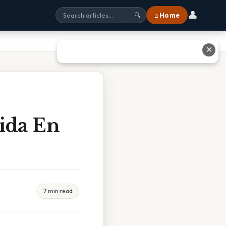
👤
⌂ Home
🔍
✕
ida En
7 min read