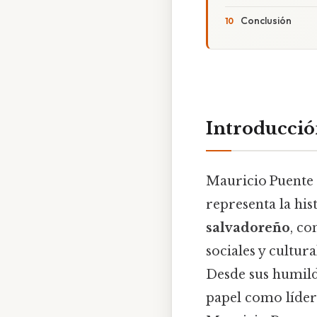
Conclusión
Introducci
Mauricio Puente 
representa la hi
salvadoreño
, co
sociales y cultur
Desde sus humild
papel como líder