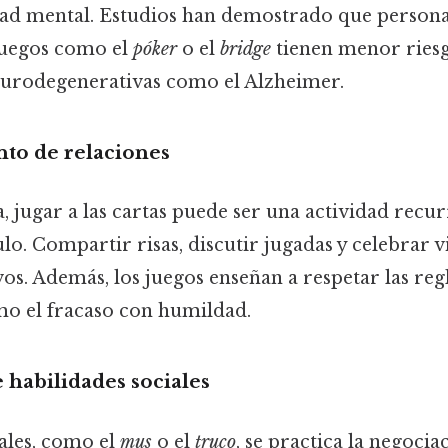
dad mental. Estudios han demostrado que person
juegos como el
póker
o el
bridge
tienen menor riesg
urodegenerativas como el Alzheimer.
nto de relaciones
, jugar a las cartas puede ser una actividad recu
ulo. Compartir risas, discutir jugadas y celebrar v
os. Además, los juegos enseñan a respetar las regl
omo el fracaso con humildad.
e habilidades sociales
ales, como el
mus
o el
truco
, se practica la negocia