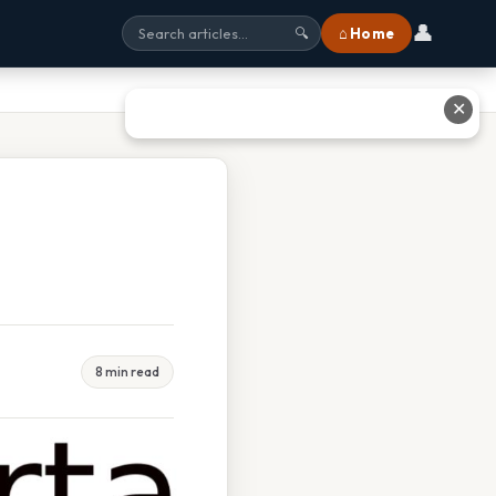
👤
⌂ Home
🔍
✕
8 min read