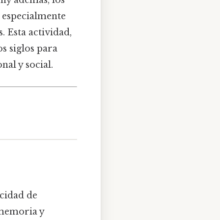
why además, los
, especialmente
 Esta actividad,
os siglos para
al y social.
acidad de
 memoria y