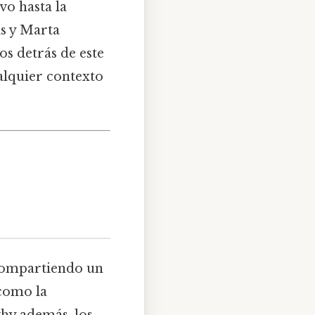
vo hasta la
is y Marta
os detrás de este
alquier contexto
e
n compartiendo un
como la