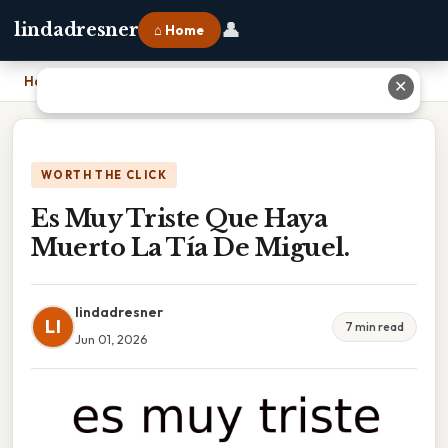
👤
lindadresner
⌂ Home
Home
›
Es Muy Triste Que Haya Muerto La Tía De Miguel.
✕
WORTH THE CLICK
Es Muy Triste Que Haya
Muerto La Tía De Miguel.
lindadresner
LI
7 min read
Jun 01, 2026