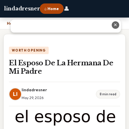
👤
lindadresner
⌂ Home
Home
›
El Esposo De La Hermana De Mi Padre
✕
WORTH OPENING
El Esposo De La Hermana De
Mi Padre
lindadresner
LI
8 min read
May 29, 2026