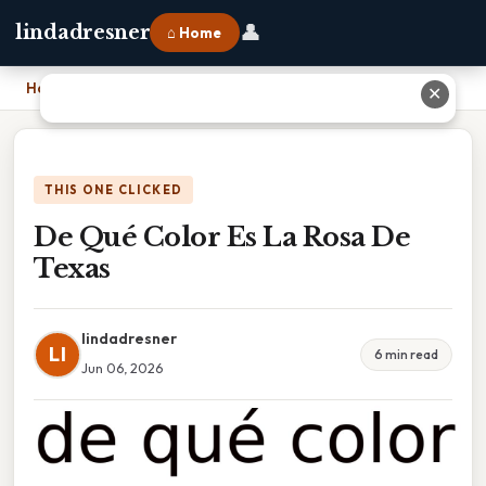
👤
lindadresner
⌂ Home
Home
›
De Qué Color Es La Rosa De Texas
✕
THIS ONE CLICKED
De Qué Color Es La Rosa De
Texas
lindadresner
LI
6 min read
Jun 06, 2026