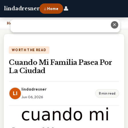
👤
lindadresner
⌂ Home
Home
›
Cuando Mi Familia Pasea Por La Ciudad
✕
WORTH THE READ
Cuando Mi Familia Pasea Por
La Ciudad
lindadresner
LI
8 min read
Jun 06, 2026